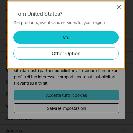
Close
Basic Cookies
Accessori per Robot Aspirapolvere
From United States?
Questi cookies sono necessari per il corretto
Ceiling Mount
funzionamento del sito e non possono essere disattivati
Get products, events and services for your region.
nel tuo sistema.
Wi-Fi
Vai
Analytics e Marketing Cookies
I cookies analitici ci permettono di analizzare le tue
Wall Plate
attività sul nostro sito allo scopo di migliorarne le
Other Option
funzionalità.
Desktop
I marketing cookies possono essere impostati sul nostro
Switch
sito dai nostri partner pubblicitari allo scopo di creare un
profilo di tuo interesse e proporti contenuti pubblicitari
Outdoor
rilevanti su altri siti.
Gateway
Accetta tutti i cookies
Wireless Bridge
Salva le impostazioni
Access Max
Access