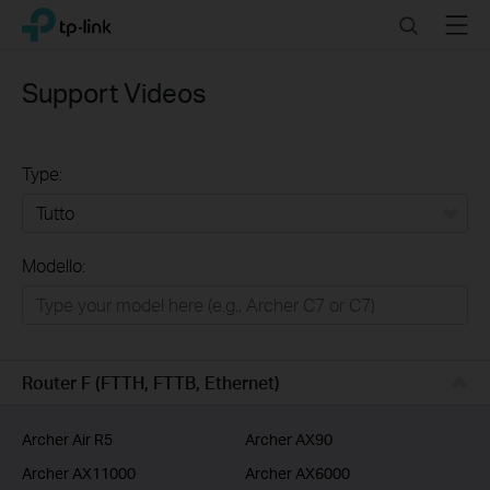
Click
Search
Menu
TP-Link, Reliably Smart
to
skip
the
Support Videos
navigation
bar
Type:
Tutto
Modello:
Rete Domestica
Smart Home
Business
Router F (FTTH, FTTB, Ethernet)
Service Provider
Archer Air R5
Archer AX90
Archer AX11000
Archer AX6000