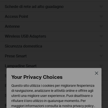
Schede di rete ad alto guadagno
Access Point
Antenne
Wireless USB Adapters
Sicurezza domestica
Prese Smart
Lampadine Smart
Close
Sensori Smart
Your Privacy Choices
Prese Smart Extender
Questo sito utilizza i cookies per migliorare l'esperienza
di navigazione, analizzare le attività online e offrire agli
Smart Hub
utenti una migliore user experience. Puoi disattivare o
rifiutare il loro utilizzo in qualunque momento. Per
Robot Aspirapolvere
maggiori informazioni consulta la nostra
privacy policy
.