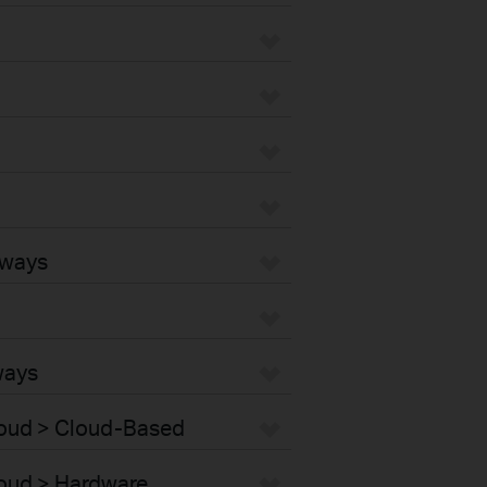
eways
ways
Cloud > Cloud-Based
loud > Hardware