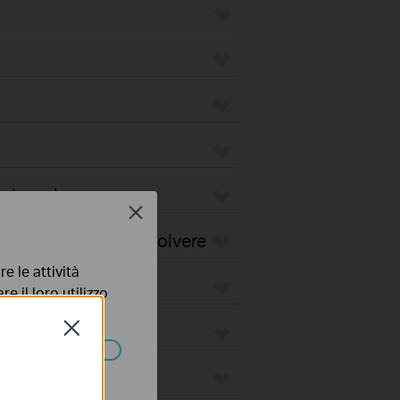
pirapolvere
Close
i per Robot Aspirapolvere
e le attività
e il loro utilizzo
olicy
.
Close
ssono essere