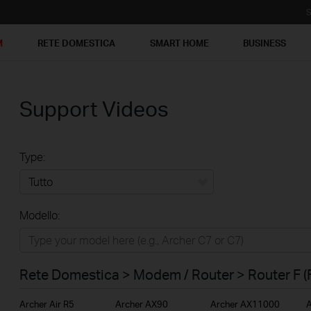
S
M
RETE DOMESTICA
SMART HOME
BUSINESS
Support Videos
Type:
Tutto
Modello:
Rete Domestica
Smart Home
Rete Domestica > Modem / Router > Router F (
Business
Archer Air R5
Archer AX90
Archer AX11000
A
Service Provider