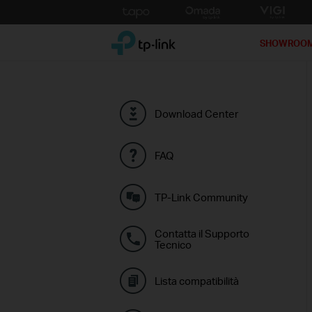
Click
to
TP-Link, Reliably Smart
skip
SHOWROO
the
navigation
bar
Download Center
FAQ
TP-Link Community
Contatta il Supporto
Tecnico
Lista compatibilità