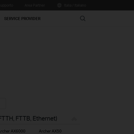
upporto
Area Partner
Italia / Italiano
Search
SERVICE PROVIDER
FTTH, FTTB, Ethernet)
rcher AX6000
Archer AX50