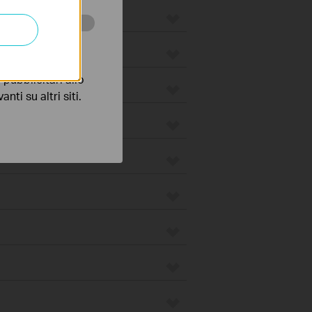
 scopo di
pubblicitari allo
nti su altri siti.