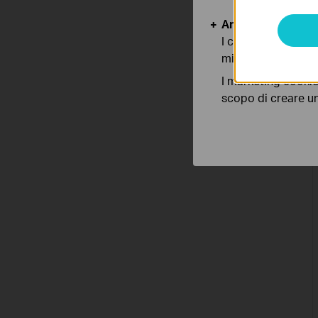
Analytics e Marke
I cookies analitici
migliorarne le funz
I marketing cookie
scopo di creare un 