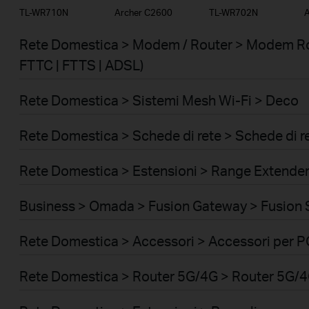
TL-WR710N
Archer C2600
TL-WR702N
A
Rete Domestica > Modem / Router > Modem Ro
FTTC | FTTS | ADSL)
Rete Domestica > Sistemi Mesh Wi-Fi > Deco
Rete Domestica > Schede di rete > Schede di r
Rete Domestica > Estensioni > Range Extende
Business > Omada > Fusion Gateway > Fusion 
Rete Domestica > Accessori > Accessori per P
Rete Domestica > Router 5G/4G > Router 5G/