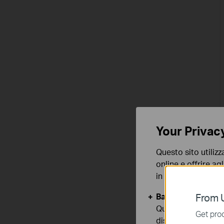
Your Privac
Questo sito utilizz
online e offrire agl
in qualunque mome
Basic Cookies
From U
Questi cookies so
Get prod
disattivati nel tuo