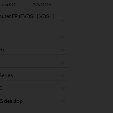
rcher C20i
TL-WR940N
uter FR (EVDSL | VDSL |
ete
r
Series
C
4G desktop