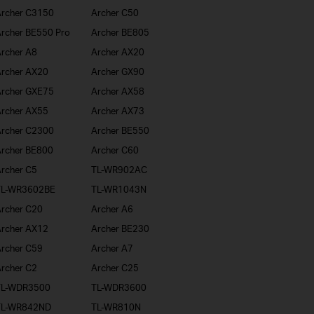
rcher C3150
Archer C50
rcher BE550 Pro
Archer BE805
rcher A8
Archer AX20
rcher AX20
Archer GX90
rcher GXE75
Archer AX58
rcher AX55
Archer AX73
rcher C2300
Archer BE550
rcher BE800
Archer C60
rcher C5
TL-WR902AC
TL-WR3602BE
TL-WR1043N
rcher C20
Archer A6
rcher AX12
Archer BE230
rcher C59
Archer A7
rcher C2
Archer C25
TL-WDR3500
TL-WDR3600
TL-WR842ND
TL-WR810N