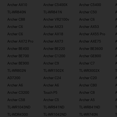
Archer AX10
Archer C5400X
Archer C5400
A
TL-WR840N
TL-WR841N
Archer C50
A
Archer C88
Archer VR2100v
Archer C6
A
Archer C6
Archer AX23
Archer AX53
A
Archer C6
Archer AX18
Archer AX55 Pro
A
Archer AX72 Pro
Archer AX73
Archer AXE75
A
Archer BE400
Archer BE220
Archer BE3600
A
Archer BE700
Archer C1200
Archer GE800
A
Archer BE900
Archer C9
Archer C7
A
TL-WR802N
TL-WR1502X
TL-WR3002X
AD7200
Archer C24
Archer C20
A
Archer A6
Archer A6
Archer C80
A
Archer C3200
Touch P5
Archer C8
A
Archer C58
Archer C5
Archer A5
A
TL-WR1043ND
TL-WR941ND
TL-WR841ND
TL-WDR4300
TL-WR1042ND
TL-WR740N