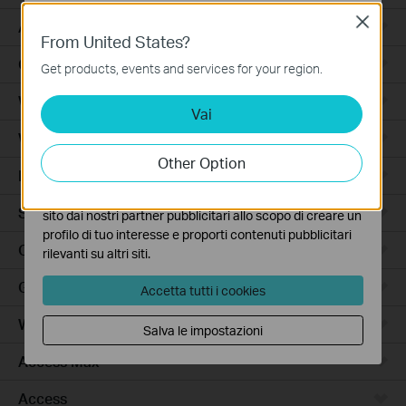
Close
Basic Cookies
Accessori per Robot Aspirapolvere
From United States?
Questi cookies sono necessari per il corretto
Ceiling Mount
funzionamento del sito e non possono essere disattivati
Get products, events and services for your region.
nel tuo sistema.
Wi-Fi
Vai
Analytics e Marketing Cookies
I cookies analitici ci permettono di analizzare le tue
Wall Plate
attività sul nostro sito allo scopo di migliorarne le
Other Option
funzionalità.
Desktop
I marketing cookies possono essere impostati sul nostro
Switch
sito dai nostri partner pubblicitari allo scopo di creare un
profilo di tuo interesse e proporti contenuti pubblicitari
Outdoor
rilevanti su altri siti.
Gateway
Accetta tutti i cookies
Wireless Bridge
Salva le impostazioni
Access Max
Access