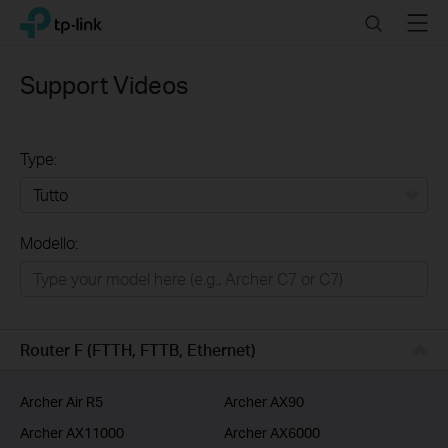
Click
Search
Menu
TP-Link, Reliably Smart
to
skip
the
Support Videos
navigation
bar
Type:
Tutto
Modello:
Rete Domestica
Smart Home
Business
Router F (FTTH, FTTB, Ethernet)
Service Provider
Archer Air R5
Archer AX90
Archer AX11000
Archer AX6000