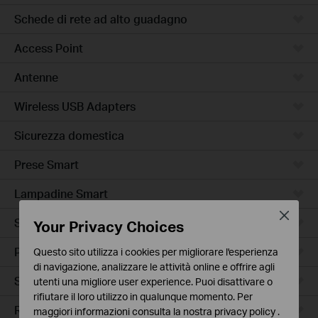
Schede di rete ad alto guadagno
Access Point
Antenne
Wireless USB Adapters
Sicurezza domestica
Prese Smart
Lampadine Smart
Close
Sensori Smart
Your Privacy Choices
Prese Smart Extender
Questo sito utilizza i cookies per migliorare l'esperienza
di navigazione, analizzare le attività online e offrire agli
Smart Hub
utenti una migliore user experience. Puoi disattivare o
rifiutare il loro utilizzo in qualunque momento. Per
Robot Aspirapolvere
maggiori informazioni consulta la nostra
privacy policy
.