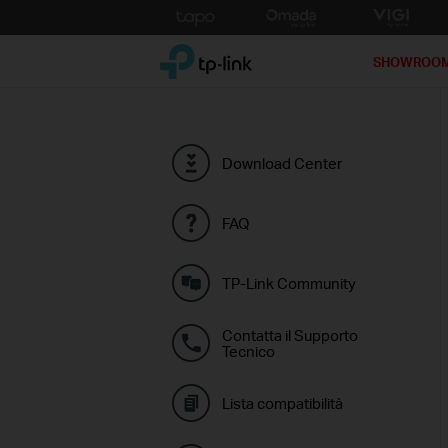
Click
to
TP-Link, Reliably Smart
skip
SHOWROO
the
navigation
bar
Download Center
FAQ
TP-Link Community
Contatta il Supporto
Tecnico
Lista compatibilità