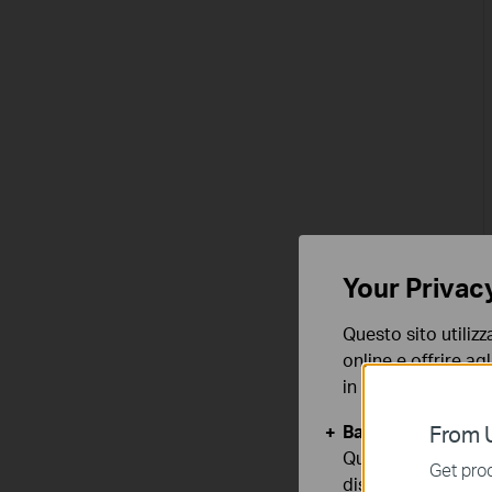
Your Privac
Questo sito utilizz
online e offrire agl
in qualunque mome
Basic Cookies
From U
Questi cookies so
Get prod
disattivati nel tuo