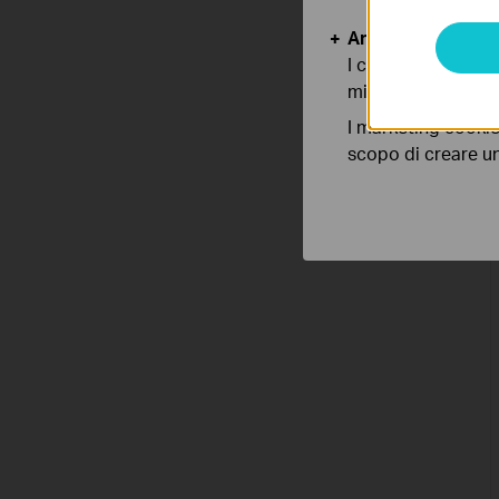
Analytics e Marke
I cookies analitici
migliorarne le funz
I marketing cookie
scopo di creare un 