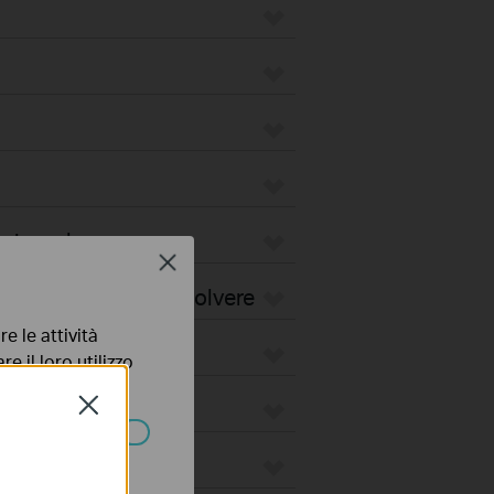
pirapolvere
Close
i per Robot Aspirapolvere
e le attività
e il loro utilizzo
olicy
.
Close
ssono essere