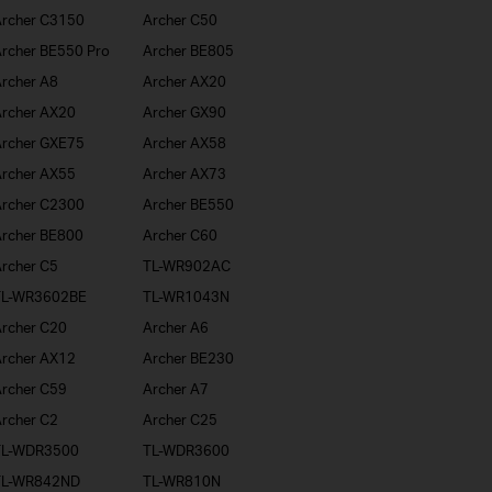
rcher C3150
Archer C50
rcher BE550 Pro
Archer BE805
rcher A8
Archer AX20
rcher AX20
Archer GX90
rcher GXE75
Archer AX58
rcher AX55
Archer AX73
rcher C2300
Archer BE550
rcher BE800
Archer C60
rcher C5
TL-WR902AC
TL-WR3602BE
TL-WR1043N
rcher C20
Archer A6
rcher AX12
Archer BE230
rcher C59
Archer A7
rcher C2
Archer C25
TL-WDR3500
TL-WDR3600
TL-WR842ND
TL-WR810N