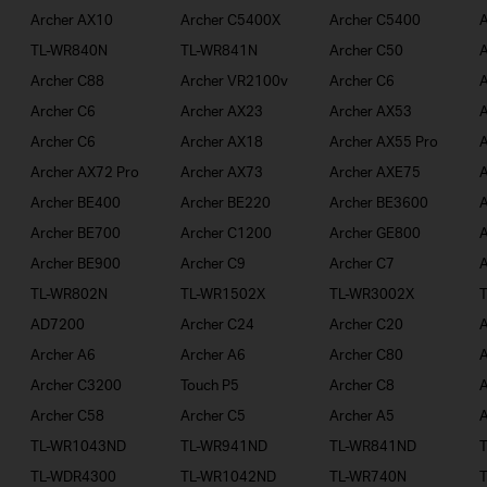
Archer AX10
Archer C5400X
Archer C5400
A
TL-WR840N
TL-WR841N
Archer C50
A
Archer C88
Archer VR2100v
Archer C6
A
Archer C6
Archer AX23
Archer AX53
A
Archer C6
Archer AX18
Archer AX55 Pro
A
Archer AX72 Pro
Archer AX73
Archer AXE75
A
Archer BE400
Archer BE220
Archer BE3600
A
Archer BE700
Archer C1200
Archer GE800
A
Archer BE900
Archer C9
Archer C7
A
TL-WR802N
TL-WR1502X
TL-WR3002X
AD7200
Archer C24
Archer C20
A
Archer A6
Archer A6
Archer C80
A
Archer C3200
Touch P5
Archer C8
A
Archer C58
Archer C5
Archer A5
A
TL-WR1043ND
TL-WR941ND
TL-WR841ND
TL-WDR4300
TL-WR1042ND
TL-WR740N