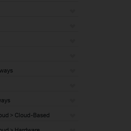
eways
ways
Cloud > Cloud-Based
loud > Hardware