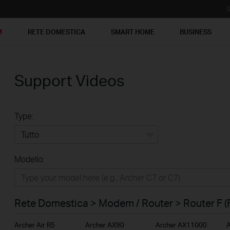
S
M
RETE DOMESTICA
SMART HOME
BUSINESS
Support Videos
Type:
Tutto
Modello:
Rete Domestica
Smart Home
Rete Domestica > Modem / Router > Router F (
Business
Archer Air R5
Archer AX90
Archer AX11000
A
Service Provider