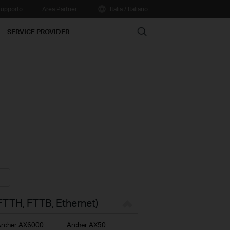
upporto
Area Partner
Italia / Italiano
Search
SERVICE PROVIDER
FTTH, FTTB, Ethernet)
rcher AX6000
Archer AX50