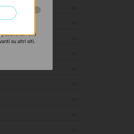
 scopo di
pubblicitari allo
nti su altri siti.