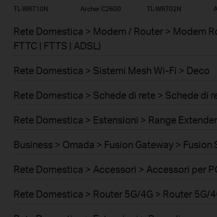
TL-WR710N
Archer C2600
TL-WR702N
A
Rete Domestica > Modem / Router > Modem Ro
FTTC | FTTS | ADSL)
Rete Domestica > Sistemi Mesh Wi-Fi > Deco
Rete Domestica > Schede di rete > Schede di r
Rete Domestica > Estensioni > Range Extende
Business > Omada > Fusion Gateway > Fusion 
Rete Domestica > Accessori > Accessori per P
Rete Domestica > Router 5G/4G > Router 5G/