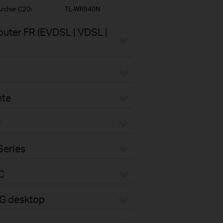
rcher C20i
TL-WR940N
uter FR (EVDSL | VDSL |
ete
r
Series
C
4G desktop