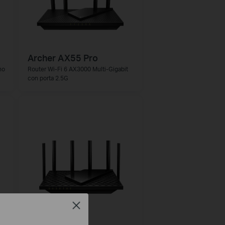
Archer AX55 Pro
no
Router Wi-Fi 6 AX3000 Multi-Gigabit
con porta 2.5G
Close