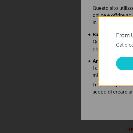
A
R
Questo sito utilizz
online e offrire agl
in qualunque mome
Basic Cookies
From U
Questi cookies so
Get prod
disattivati nel tuo
Analytics e Marke
I cookies analitici
migliorarne le funz
I marketing cookie
scopo di creare un 
R
A
H