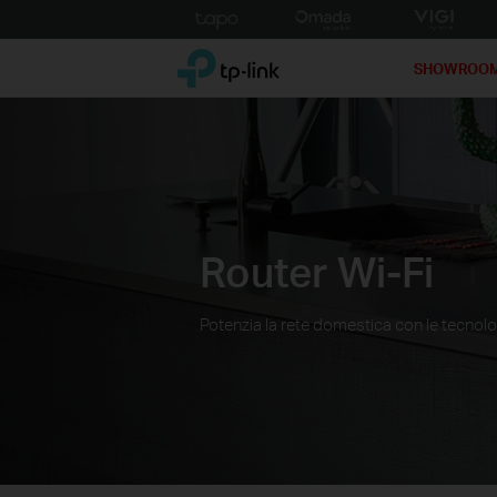
Click
to
TP-Link, Reliably Smart
skip
SHOWROO
the
navigation
bar
Router Wi-Fi
Potenzia la rete domestica con le tecnolo