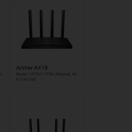
Archer AX18
i-
Router F (FTTH* | FTTB | Ethernet), Wi-
Fi 6 AX1500