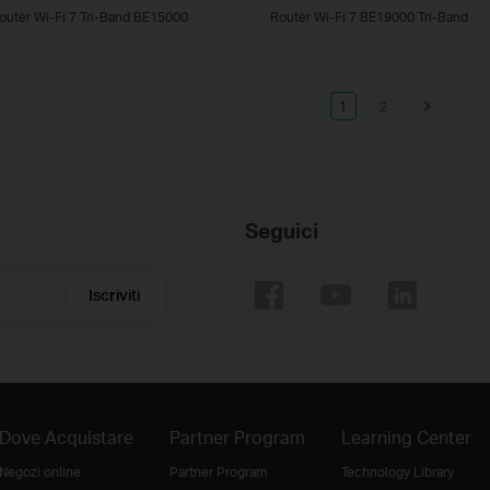
outer Wi-Fi 7 Tri-Band BE15000
Router Wi-Fi 7 BE19000 Tri-Band
1
2
Seguici
Iscriviti
Dove Acquistare
Partner Program
Learning Center
Negozi online
Partner Program
Technology Library