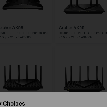
Archer AX58
Archer AX55
outer F (FTTH* | FTTB | Ethernet), fino
Router F (FTTH* | FTTB | Ethernet), fi
 1Gbps, Wi-Fi 6 AX3000
a 1Gbps, Wi-Fi 6 AX3000
y Choices