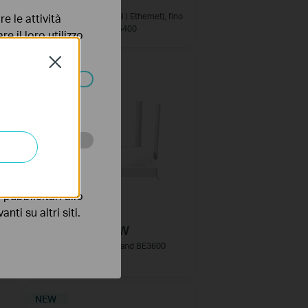
Archer AXE75
no
Router F (FTTH* | FTTB | Ethernet), fino
e le attività
a 1Gbps, Wi-Fi 6 AXE5400
e il loro utilizzo
olicy
.
Close
ssono essere
 scopo di
pubblicitari allo
nti su altri siti.
Archer BE220W
Router Wi-Fi 7 Dual-Band BE3600
NEW