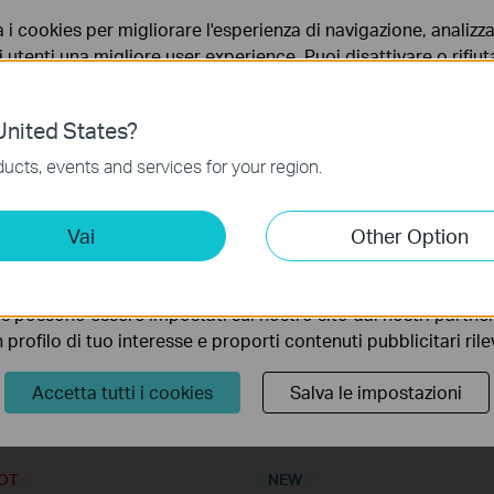
rcher AX72 Pro
Archer AX73
outer Wi-Fi 6 Multi-Gigabit AX5400
Router F (FTTH* | FTTB | Ethernet), fi
a i cookies per migliorare l'esperienza di navigazione, analizzar
a 1Gbps, Wi-Fi 6 AX5400
i utenti una migliore user experience. Puoi disattivare o rifiutar
nto. Per maggiori informazioni consulta la nostra
privacy p
HOT
nited States?
no necessari per il corretto funzionamento del sito e non po
ucts, events and services for your region.
 sistema.
ting Cookies
Vai
Other Option
 ci permettono di analizzare le tue attività sul nostro sito allo
ionalità.
s possono essere impostati sul nostro sito dai nostri partner 
profilo di tuo interesse e proporti contenuti pubblicitari rileva
Archer GXE75
Archer BE220
Accetta tutti i cookies
Salva le impostazioni
outer Gaming Wi-Fi 6E Tri-Band
Router Wi-Fi 7 BE3600 Dual-Band
XE5400
OT
NEW