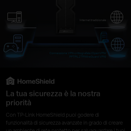
Internet tradizionale
Connessione VPN crittografata (OpenVPN/
PPTP/L2TP/WireGuard VPN)
La tua sicurezza è la nostra
priorità
Con TP-Link HomeShield puoi godere di
funzionalità di sicurezza avanzate in grado di creare
un ambiente di rete protetto per salvaguardare i tuoi