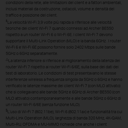
condizioni della rete, alle limitazioni del client e a fattori ambientali,
inclusi materiali da costruzione, ostacoli, volume e densità del
traffico e posizione del client.
‡
La velocità Wi-Fi 3,9 volte più rapida si riferisce alle velocità
teoriche dei client Wi-Fi 7 quando connessi ad Archer BE550
rispetto a un router Wi-Fi 6 o Wi-Fi 6E. I client Wi-Fi 7 devono
supportare il Multi-Link Operation (MLO) e la banda 6GHz . I router
Wi-Fi 6 e Wi-Fi 6E possono fornire solo 2402 Mbps sulle bande
5GHz o 6GHz separatamente.
△
La latenza inferiore si riferisce al miglioramento della latenza dei
router Wi-Fi 7 rispetto ai router Wi-Fi 6/6E, sulla base dei dati dei
test di laboratorio. Le condizioni di test presentavano le stesse
interferenze wireless a frequenza singola da 5GHz o 6GHz e hanno
verificato le latenze massime dei client Wi-Fi 7 (con MLO attivato)
che si collegavano alle bande 5GHz e 6GHz di Archer BE550 (con
MLO attivato) contemporaneamente e alle bande 5GHz o 6GHz di
un router Wi-Fi 6/6E (senza funzione MLO).
§
L'uso di Wi-Fi 7 (802.11be), Wi-Fi 6 (802.11ax) e funzionalità tra cui
Multi-Link Operation (MLO), larghezza di banda 320 MHz, 4K-QAM,
Multi-RU, OFDMA e MU-MIMO richiede che anche i client