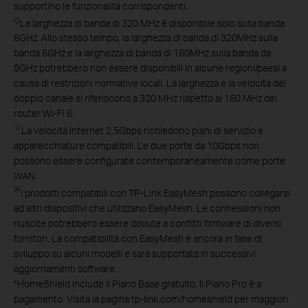
supportino le funzionalità corrispondenti.
◇
La larghezza di banda di 320 MHz è disponibile solo sulla banda
6GHz. Allo stesso tempo, la larghezza di banda di 320MHz sulla
banda 6GHz e la larghezza di banda di 160MHz sulla banda da
5GHz potrebbero non essere disponibili in alcune regioni/paesi a
causa di restrizioni normative locali. La larghezza e la velocità del
doppio canale si riferiscono a 320 MHz rispetto ai 160 MHz dei
router Wi-Fi 6.
☆
La velocità Internet 2.5Gbps richiedono piani di servizio e
apparecchiature compatibili. Le due porte da 10Gbps non
possono essere configurate contemporaneamente come porte
WAN.
※
I prodotti compatibili con TP-Link EasyMesh possono collegarsi
ad altri dispositivi che utilizzano EasyMesh. Le connessioni non
riuscite potrebbero essere dovute a conflitti firmware di diversi
fornitori. La compatibilità con EasyMesh è ancora in fase di
sviluppo su alcuni modelli e sarà supportata in successivi
aggiornamenti software.
*
HomeShield include il Piano Base gratuito. Il Piano Pro è a
pagamento. Visita la pagina tp-link.com/homeshield per maggiori