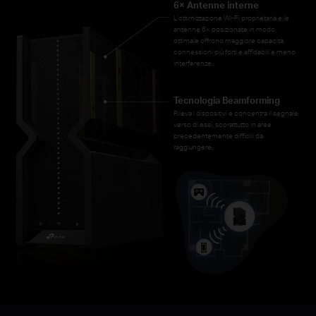
6× Antenne interne
L'ottimizzazione Wi-Fi proprietaria e le
antenne 6× posizionate in modo
ottimale offrono maggiore capacità,
connessioni più forti e affidabili e meno
interferenze.
Tecnologia Beamforming
Rileva i dispositivi e concentra il segnale
verso di essi, soprattutto in aree
precedentemente difficili da
raggiungere.