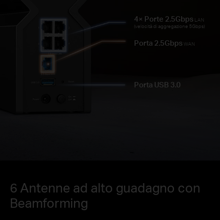
4× Porte 2.5Gbps
LAN
(velocità di aggregazione 5Gbps)
Porta 2.5Gbps
WAN
Porta USB 3.0
6 Antenne ad alto guadagno con
Beamforming