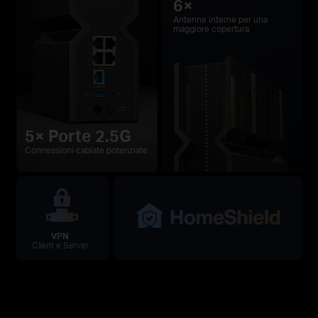
6×
Antenne interne per una
maggiore copertura
5× Porte 2.5G
Connessioni cablate potenziate
VPN
Client e Server