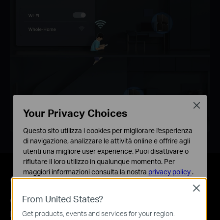
Close
Your Privacy Choices
Questo sito utilizza i cookies per migliorare l'esperienza
di navigazione, analizzare le attività online e offrire agli
utenti una migliore user experience. Puoi disattivare o
rifiutare il loro utilizzo in qualunque momento. Per
maggiori informazioni consulta la nostra
privacy policy
.
Configurazione e utilizzo intuitivo
Close
Basic Cookies
From United States?
Configura il tuo Archer BE550 in pochi minuti con
Questi cookies sono necessari per il corretto
funzionamento del sito e non possono essere disattivati
l'intuitiva app Tether o la potente interfaccia web di
Get products, events and services for your region.