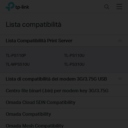
Click
Search
Menu
TP-Link, Reliably Smart
to
skip
the
Lista compatibilità
navigation
bar
Lista Compatibilità Print Server
TL-PS110P
TL-PS110U
TL-WPS510U
TL-PS310U
Lista di compatibilità dei modem 3G/3.75G USB
Centro file binari (.bin) per modem key 3G/3.75G
Omada Cloud SDN Compatibility
Omada Compatibility
Omada Mesh Compatibility