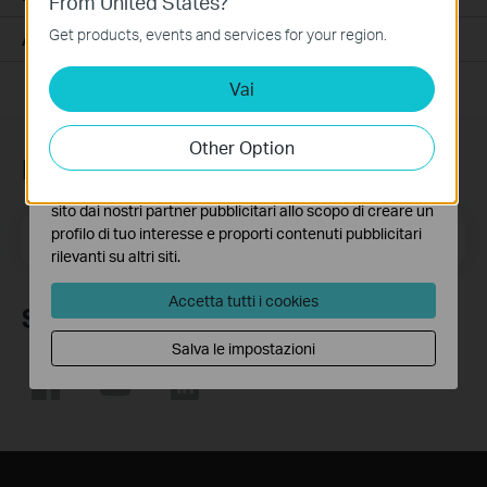
From United States?
Questi cookies sono necessari per il corretto
funzionamento del sito e non possono essere disattivati
Get products, events and services for your region.
Alexa Compatibility
nel tuo sistema.
Vai
Analytics e Marketing Cookies
I cookies analitici ci permettono di analizzare le tue
attività sul nostro sito allo scopo di migliorarne le
Other Option
funzionalità.
Iscriviti alla newsletter
I marketing cookies possono essere impostati sul nostro
sito dai nostri partner pubblicitari allo scopo di creare un
Indirizzo email
profilo di tuo interesse e proporti contenuti pubblicitari
Iscriviti
rilevanti su altri siti.
Accetta tutti i cookies
Seguici
Salva le impostazioni