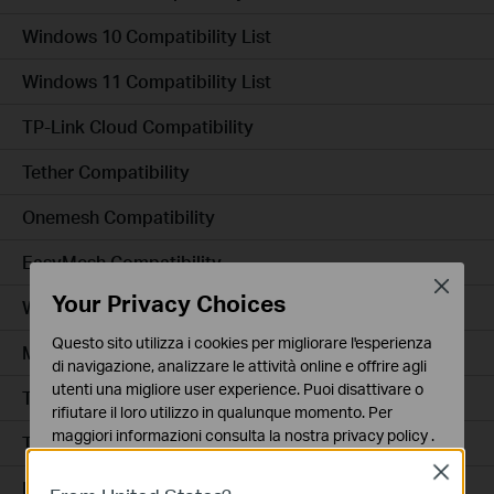
Windows 10 Compatibility List
Windows 11 Compatibility List
TP-Link Cloud Compatibility
Tether Compatibility
Onemesh Compatibility
EasyMesh Compatibility
Close
Your Privacy Choices
WPA3 Compatibility
Questo sito utilizza i cookies per migliorare l'esperienza
Matter Compatibility
di navigazione, analizzare le attività online e offrire agli
utenti una migliore user experience. Puoi disattivare o
Tapo H500 Compatibility
rifiutare il loro utilizzo in qualunque momento. Per
maggiori informazioni consulta la nostra
privacy policy
.
Tapo H200 Compatibility
Close
Basic Cookies
MicroSD Card Compatibility for Tapo/Kasa Cameras