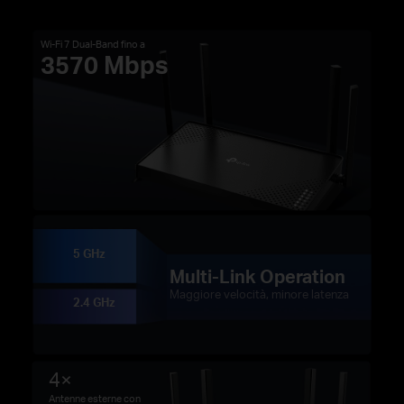
Wi-Fi 7 Dual-Band fino a
3570 Mbps
5 GHz
Multi-Link Operation
Maggiore velocità, minore latenza
2.4 GHz
4×
Antenne esterne con