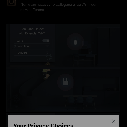
Non è più necessario collegarsi a reti Wi-Fi con
nomi differenti
Close
Your Privacy Choices