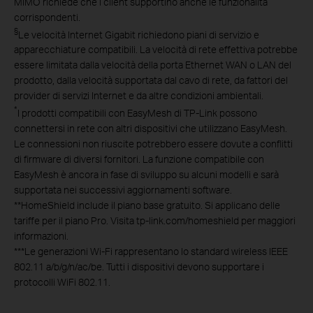
MIMO richiede che i client supportino anche le funzionalità
corrispondenti.
§
Le velocità Internet Gigabit richiedono piani di servizio e
apparecchiature compatibili. La velocità di rete effettiva potrebbe
essere limitata dalla velocità della porta Ethernet WAN o LAN del
prodotto, dalla velocità supportata dal cavo di rete, da fattori del
provider di servizi Internet e da altre condizioni ambientali.
*
I prodotti compatibili con EasyMesh di TP-Link possono
connettersi in rete con altri dispositivi che utilizzano EasyMesh.
Le connessioni non riuscite potrebbero essere dovute a conflitti
di firmware di diversi fornitori. La funzione compatibile con
EasyMesh è ancora in fase di sviluppo su alcuni modelli e sarà
supportata nei successivi aggiornamenti software.
**
HomeShield include il piano base gratuito. Si applicano delle
tariffe per il piano Pro. Visita tp-link.com/homeshield per maggiori
informazioni.
***
Le generazioni Wi-Fi rappresentano lo standard wireless IEEE
802.11 a/b/g/n/ac/be. Tutti i dispositivi devono supportare i
protocolli WiFi 802.11.