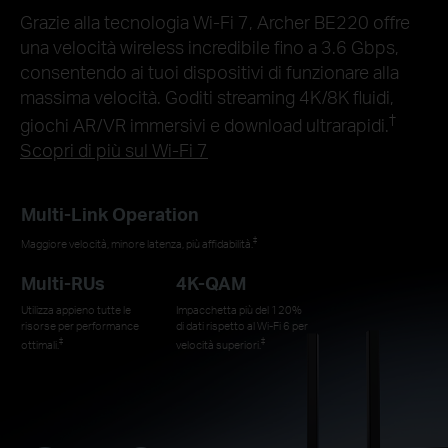
Grazie alla tecnologia Wi-Fi 7, Archer BE220 offre
una velocità wireless incredibile fino a 3.6 Gbps,
consentendo ai tuoi dispositivi di funzionare alla
massima velocità. Goditi streaming 4K/8K fluidi,
†
giochi AR/VR immersivi e download ultrarapidi.
Scopri di più sul Wi-Fi 7
Multi-Link Operation
‡
Maggiore velocità, minore latenza, più affidabilità.
Multi-RUs
4K-QAM
Utilizza appieno tutte le
Impacchetta più del 120%
risorse per performance
di dati rispetto al Wi-Fi 6 per
‡
‡
ottimali.
velocità superiori.