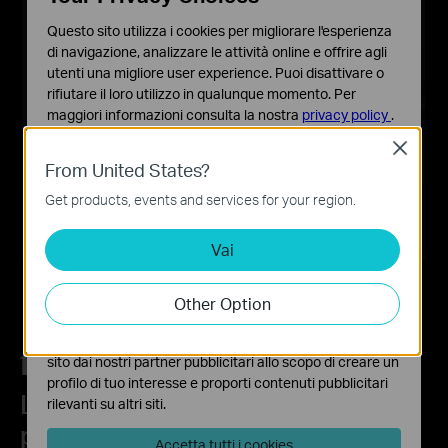
Questo sito utilizza i cookies per migliorare l'esperienza
di navigazione, analizzare le attività online e offrire agli
utenti una migliore user experience. Puoi disattivare o
rifiutare il loro utilizzo in qualunque momento. Per
maggiori informazioni consulta la nostra
privacy policy
.
Close
Basic Cookies
From United States?
Questi cookies sono necessari per il corretto
funzionamento del sito e non possono essere disattivati
Get products, events and services for your region.
nel tuo sistema.
Vai
Analytics e Marketing Cookies
I cookies analitici ci permettono di analizzare le tue
attività sul nostro sito allo scopo di migliorarne le
Other Option
funzionalità.
I marketing cookies possono essere impostati sul nostro
sito dai nostri partner pubblicitari allo scopo di creare un
profilo di tuo interesse e proporti contenuti pubblicitari
La tua sicurezza è la nostra
rilevanti su altri siti.
priorità
Accetta tutti i cookies