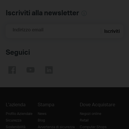
Iscriviti alla newsletter
Indirizzo email
Iscriviti
Seguici
L'azienda
Stampa
Dove Acquistare
Profilo Aziendale
News
Negozi online
Sicurezza
Blog
Retail
Sostenibilità
Avvertenza di sicurezza
Computer Shops