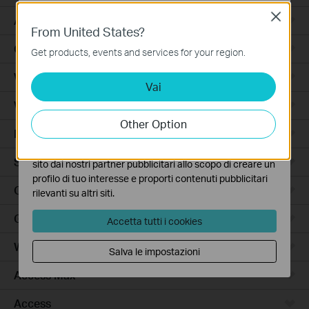
Close
Basic Cookies
Accessori per Robot Aspirapolvere
From United States?
Questi cookies sono necessari per il corretto
Ceiling Mount
funzionamento del sito e non possono essere disattivati
Get products, events and services for your region.
nel tuo sistema.
Wi-Fi
Vai
Analytics e Marketing Cookies
I cookies analitici ci permettono di analizzare le tue
Wall Plate
attività sul nostro sito allo scopo di migliorarne le
Other Option
funzionalità.
Desktop
I marketing cookies possono essere impostati sul nostro
Switch
sito dai nostri partner pubblicitari allo scopo di creare un
profilo di tuo interesse e proporti contenuti pubblicitari
Outdoor
rilevanti su altri siti.
Gateway
Accetta tutti i cookies
Wireless Bridge
Salva le impostazioni
Access Max
Access