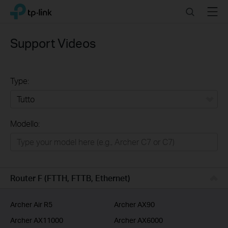
Click
Search
Menu
TP-Link, Reliably Smart
to
skip
the
Support Videos
navigation
bar
Type:
Tutto
Modello:
Rete Domestica
Smart Home
Business
Router F (FTTH, FTTB, Ethernet)
Service Provider
Archer Air R5
Archer AX90
Archer AX11000
Archer AX6000