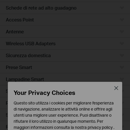
Schede di rete ad alto guadagno
Access Point
Antenne
Wireless USB Adapters
Sicurezza domestica
Prese Smart
Lampadine Smart
Close
Sensori Smart
Your Privacy Choices
Prese Smart Extender
Questo sito utilizza i cookies per migliorare l'esperienza
di navigazione, analizzare le attività online e offrire agli
Smart Hub
utenti una migliore user experience. Puoi disattivare o
rifiutare il loro utilizzo in qualunque momento. Per
Robot Aspirapolvere
maggiori informazioni consulta la nostra
privacy policy
.