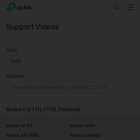
Click
Search
Menu
TP-Link, Reliably Smart
to
skip
the
Support Videos
navigation
bar
Type:
Tutto
Modello:
Rete Domestica
Smart Home
Business
Router F (FTTH, FTTB, Ethernet)
Service Provider
Archer Air R5
Archer AX90
Archer AX11000
Archer AX6000