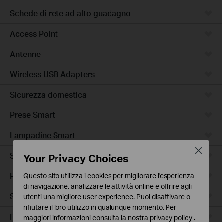
Schede di rete ad alto guadagno
Access Point
Antenne
Wireless USB Adapters
Sicurezza domestica
Prese Smart
Lampadine Smart
Close
Sensori Smart
Your Privacy Choices
Prese Smart Extender
Questo sito utilizza i cookies per migliorare l'esperienza
di navigazione, analizzare le attività online e offrire agli
Smart Hub
utenti una migliore user experience. Puoi disattivare o
rifiutare il loro utilizzo in qualunque momento. Per
Robot Aspirapolvere
maggiori informazioni consulta la nostra
privacy policy
.