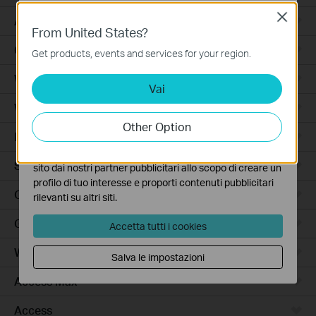
Close
Basic Cookies
Accessori per Robot Aspirapolvere
From United States?
Questi cookies sono necessari per il corretto
Ceiling Mount
funzionamento del sito e non possono essere disattivati
Get products, events and services for your region.
nel tuo sistema.
Wi-Fi
Vai
Analytics e Marketing Cookies
I cookies analitici ci permettono di analizzare le tue
Wall Plate
attività sul nostro sito allo scopo di migliorarne le
Other Option
funzionalità.
Desktop
I marketing cookies possono essere impostati sul nostro
Switch
sito dai nostri partner pubblicitari allo scopo di creare un
profilo di tuo interesse e proporti contenuti pubblicitari
Outdoor
rilevanti su altri siti.
Gateway
Accetta tutti i cookies
Wireless Bridge
Salva le impostazioni
Access Max
Access