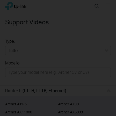
Click
Search
Menu
TP-Link, Reliably Smart
to
skip
the
Support Videos
navigation
bar
Type:
Tutto
Modello:
Rete Domestica
Smart Home
Business
Router F (FTTH, FTTB, Ethernet)
Service Provider
Archer Air R5
Archer AX90
Archer AX11000
Archer AX6000