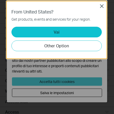
Close
Basic Cookies
Accessori per Robot Aspirapolvere
From United States?
Questi cookies sono necessari per il corretto
Ceiling Mount
funzionamento del sito e non possono essere disattivati
Get products, events and services for your region.
nel tuo sistema.
Wi-Fi
Vai
Analytics e Marketing Cookies
I cookies analitici ci permettono di analizzare le tue
Wall Plate
attività sul nostro sito allo scopo di migliorarne le
Other Option
funzionalità.
Desktop
I marketing cookies possono essere impostati sul nostro
Switch
sito dai nostri partner pubblicitari allo scopo di creare un
profilo di tuo interesse e proporti contenuti pubblicitari
Outdoor
rilevanti su altri siti.
Gateway
Accetta tutti i cookies
Wireless Bridge
Salva le impostazioni
Access Max
Access