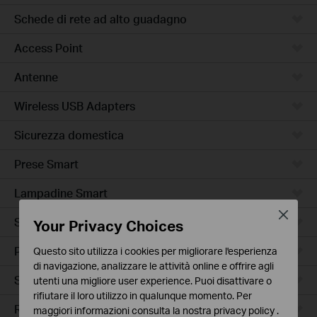
Schede di rete ad alto guadagno
Access Point
Antenne
Wireless USB Adapters
Sicurezza domestica
Prese Smart
Lampadine Smart
Close
Sensori Smart
Your Privacy Choices
Prese Smart Extender
Questo sito utilizza i cookies per migliorare l'esperienza
di navigazione, analizzare le attività online e offrire agli
Smart Hub
utenti una migliore user experience. Puoi disattivare o
rifiutare il loro utilizzo in qualunque momento. Per
Robot Aspirapolvere
maggiori informazioni consulta la nostra
privacy policy
.