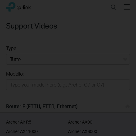
Click
Search
Menu
TP-Link, Reliably Smart
to
skip
the
Support Videos
navigation
bar
Type:
Tutto
Modello:
Rete Domestica
Smart Home
Business
Router F (FTTH, FTTB, Ethernet)
Service Provider
Archer Air R5
Archer AX90
Archer AX11000
Archer AX6000