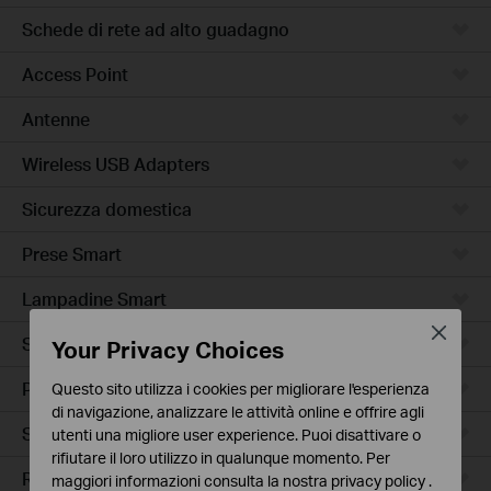
Schede di rete ad alto guadagno
Access Point
Antenne
Wireless USB Adapters
Sicurezza domestica
Prese Smart
Lampadine Smart
Close
Sensori Smart
Your Privacy Choices
Prese Smart Extender
Questo sito utilizza i cookies per migliorare l'esperienza
di navigazione, analizzare le attività online e offrire agli
Smart Hub
utenti una migliore user experience. Puoi disattivare o
rifiutare il loro utilizzo in qualunque momento. Per
Robot Aspirapolvere
maggiori informazioni consulta la nostra
privacy policy
.