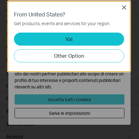
Close
Basic Cookies
Accessori per Robot Aspirapolvere
From United States?
Questi cookies sono necessari per il corretto
Ceiling Mount
funzionamento del sito e non possono essere disattivati
Get products, events and services for your region.
nel tuo sistema.
Wi-Fi
Vai
Analytics e Marketing Cookies
I cookies analitici ci permettono di analizzare le tue
Wall Plate
attività sul nostro sito allo scopo di migliorarne le
Other Option
funzionalità.
Desktop
I marketing cookies possono essere impostati sul nostro
Switch
sito dai nostri partner pubblicitari allo scopo di creare un
profilo di tuo interesse e proporti contenuti pubblicitari
Outdoor
rilevanti su altri siti.
Gateway
Accetta tutti i cookies
Wireless Bridge
Salva le impostazioni
Access Max
Access