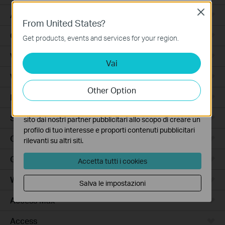
Close
Basic Cookies
Accessori per Robot Aspirapolvere
From United States?
Questi cookies sono necessari per il corretto
Ceiling Mount
funzionamento del sito e non possono essere disattivati
Get products, events and services for your region.
nel tuo sistema.
Wi-Fi
Vai
Analytics e Marketing Cookies
I cookies analitici ci permettono di analizzare le tue
Wall Plate
attività sul nostro sito allo scopo di migliorarne le
Other Option
funzionalità.
Desktop
I marketing cookies possono essere impostati sul nostro
Switch
sito dai nostri partner pubblicitari allo scopo di creare un
profilo di tuo interesse e proporti contenuti pubblicitari
Outdoor
rilevanti su altri siti.
Gateway
Accetta tutti i cookies
Wireless Bridge
Salva le impostazioni
Access Max
Access