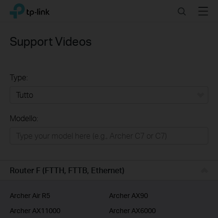
Click
Search
Menu
TP-Link, Reliably Smart
to
skip
the
Support Videos
navigation
bar
Type:
Tutto
Modello:
Rete Domestica
Smart Home
Business
Router F (FTTH, FTTB, Ethernet)
Service Provider
Archer Air R5
Archer AX90
Archer AX11000
Archer AX6000