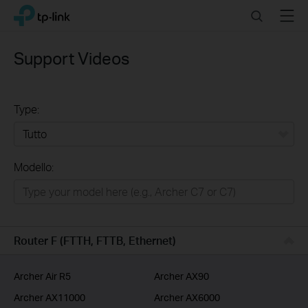
Click
Search
Menu
TP-Link, Reliably Smart
to
skip
the
Support Videos
navigation
bar
Type:
Tutto
Modello:
Rete Domestica
Smart Home
Business
Router F (FTTH, FTTB, Ethernet)
Service Provider
Archer Air R5
Archer AX90
Archer AX11000
Archer AX6000