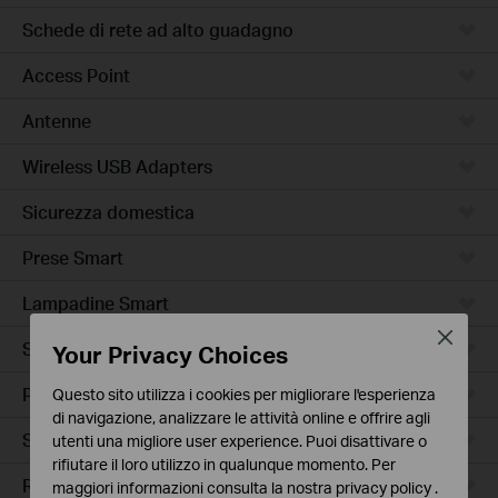
Schede di rete ad alto guadagno
Access Point
Antenne
Wireless USB Adapters
Sicurezza domestica
Prese Smart
Lampadine Smart
Close
Sensori Smart
Your Privacy Choices
Prese Smart Extender
Questo sito utilizza i cookies per migliorare l'esperienza
di navigazione, analizzare le attività online e offrire agli
Smart Hub
utenti una migliore user experience. Puoi disattivare o
rifiutare il loro utilizzo in qualunque momento. Per
Robot Aspirapolvere
maggiori informazioni consulta la nostra
privacy policy
.