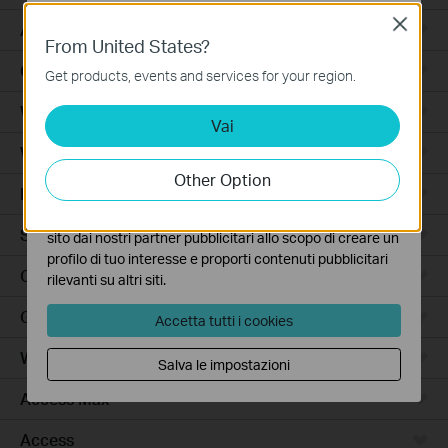
Close
Basic Cookies
Accessori per Robot Aspirapolvere
From United States?
Questi cookies sono necessari per il corretto
Ceiling Mount
funzionamento del sito e non possono essere disattivati
Get products, events and services for your region.
nel tuo sistema.
Wi-Fi
Vai
Analytics e Marketing Cookies
I cookies analitici ci permettono di analizzare le tue
Wall Plate
attività sul nostro sito allo scopo di migliorarne le
Other Option
funzionalità.
Desktop
I marketing cookies possono essere impostati sul nostro
Switch
sito dai nostri partner pubblicitari allo scopo di creare un
profilo di tuo interesse e proporti contenuti pubblicitari
Outdoor
rilevanti su altri siti.
Gateway
Accetta tutti i cookies
Wireless Bridge
Salva le impostazioni
Access Max
Access