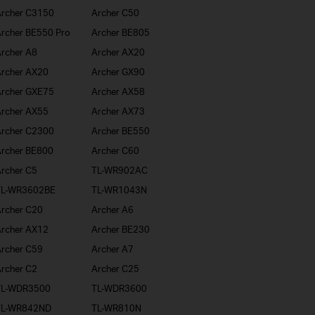
rcher C3150
Archer C50
rcher BE550 Pro
Archer BE805
rcher A8
Archer AX20
rcher AX20
Archer GX90
rcher GXE75
Archer AX58
rcher AX55
Archer AX73
rcher C2300
Archer BE550
rcher BE800
Archer C60
rcher C5
TL-WR902AC
TL-WR3602BE
TL-WR1043N
rcher C20
Archer A6
rcher AX12
Archer BE230
rcher C59
Archer A7
rcher C2
Archer C25
TL-WDR3500
TL-WDR3600
TL-WR842ND
TL-WR810N