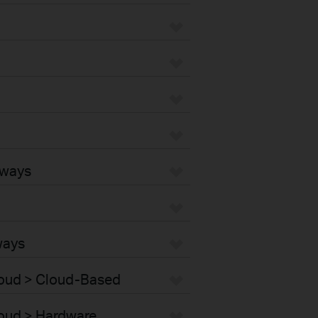
eways
ways
Cloud > Cloud-Based
loud > Hardware