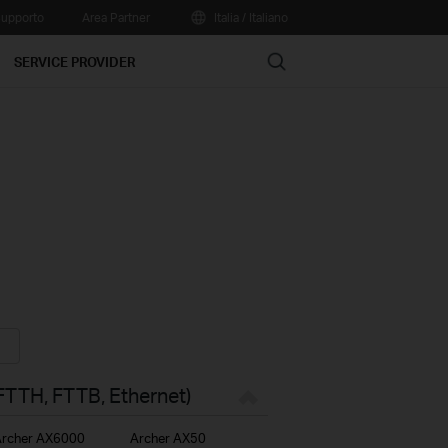
upporto
Area Partner
Italia / Italiano
Search
SERVICE PROVIDER
FTTH, FTTB, Ethernet)
rcher AX6000
Archer AX50