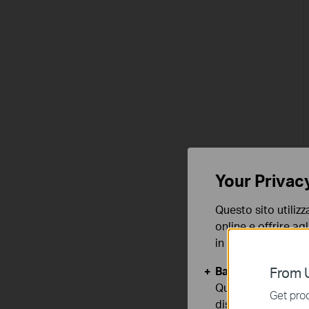
Your Privac
Questo sito utilizz
online e offrire agl
in qualunque mome
Basic Cookies
From U
Questi cookies so
Get prod
disattivati nel tuo