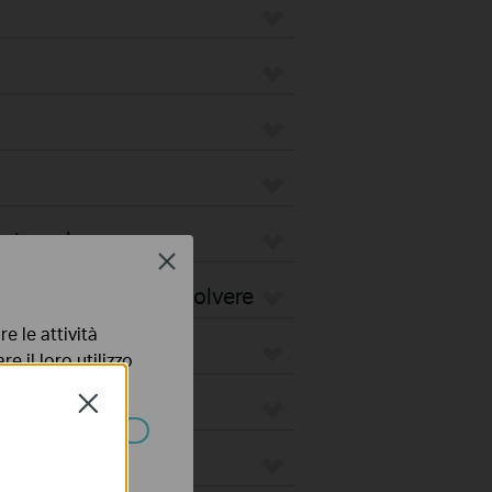
pirapolvere
Close
i per Robot Aspirapolvere
e le attività
e il loro utilizzo
olicy
.
Close
ssono essere