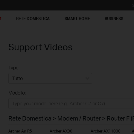
S
M
RETE DOMESTICA
SMART HOME
BUSINESS
Support Videos
Type:
Tutto
Modello:
Rete Domestica
Smart Home
Rete Domestica > Modem / Router > Router F (
Business
Archer Air R5
Archer AX90
Archer AX11000
A
Service Provider