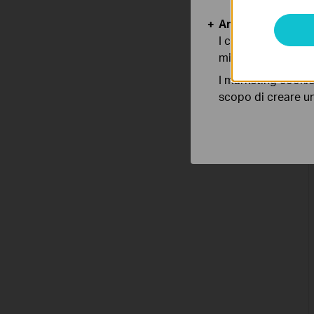
Analytics e Marke
I cookies analitici
migliorarne le funz
I marketing cookie
scopo di creare un 