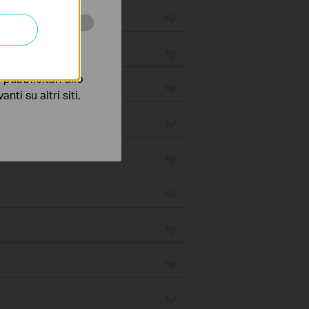
 scopo di
pubblicitari allo
nti su altri siti.