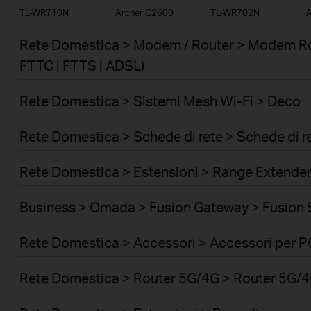
TL-WR710N
Archer C2600
TL-WR702N
A
Rete Domestica > Modem / Router > Modem Ro
FTTC | FTTS | ADSL)
Rete Domestica > Sistemi Mesh Wi-Fi > Deco
Rete Domestica > Schede di rete > Schede di r
Rete Domestica > Estensioni > Range Extende
Business > Omada > Fusion Gateway > Fusion 
Rete Domestica > Accessori > Accessori per P
Rete Domestica > Router 5G/4G > Router 5G/