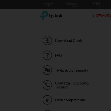
Click
to
TP-Link, Reliably Smart
skip
SHOWROO
the
navigation
bar
Download Center
FAQ
TP-Link Community
Contatta il Supporto
Tecnico
Lista compatibilità