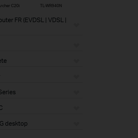
rcher C20i
TL-WR940N
uter FR (EVDSL | VDSL |
ete
r
Series
C
4G desktop