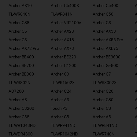
Archer AX10
Archer C5400X
Archer C5400
A
TL-WR840N
TL-WR841N
Archer C50
A
Archer C88
Archer VR2100v
Archer C6
A
Archer C6
Archer AX23
Archer AX53
A
Archer C6
Archer AX18
Archer AX55 Pro
A
Archer AX72 Pro
Archer AX73
Archer AXE75
A
Archer BE400
Archer BE220
Archer BE3600
A
Archer BE700
Archer C1200
Archer GE800
A
Archer BE900
Archer C9
Archer C7
A
TL-WR802N
TL-WR1502X
TL-WR3002X
AD7200
Archer C24
Archer C20
A
Archer A6
Archer A6
Archer C80
A
Archer C3200
Touch P5
Archer C8
A
Archer C58
Archer C5
Archer A5
A
TL-WR1043ND
TL-WR941ND
TL-WR841ND
TL-WDR4300
TL-WR1042ND
TL-WR740N