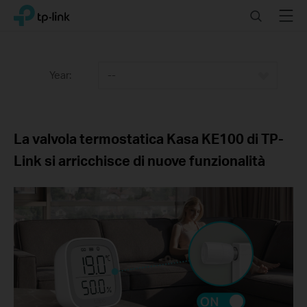
Click
Search
Menu
TP-Link, Reliably Smart
to
skip
the
navigation
Year:
--
bar
La valvola termostatica Kasa KE100 di TP-
Link si arricchisce di nuove funzionalità