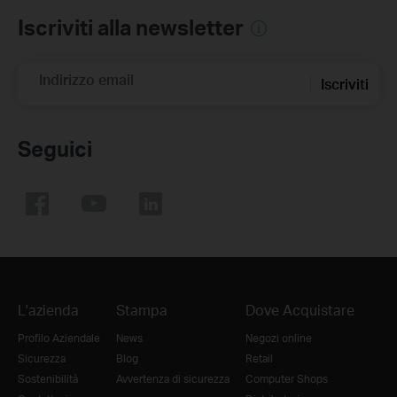
Iscriviti alla newsletter
Indirizzo email
Iscriviti
Seguici
L'azienda
Stampa
Dove Acquistare
Profilo Aziendale
News
Negozi online
Sicurezza
Blog
Retail
Sostenibilità
Avvertenza di sicurezza
Computer Shops