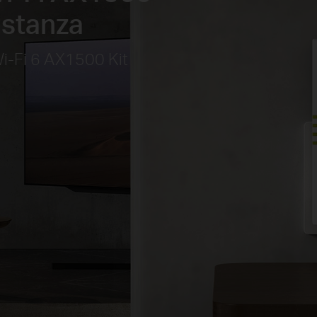
i stanza
i-Fi 6 AX1500 Kit