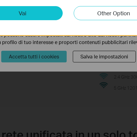
 un network
cablata e Wi-
ting Cookies
Vai
Other Option
 ci permettono di analizzare le tue attività sul nostro sito allo
ionalità.
ne dei cavi di
s possono essere impostati sul nostro sito dai nostri partner 
spessi e
profilo di tuo interesse e proporti contenuti pubblicitari rileva
ità powerline
Accetta tutti i cookies
Salva le impostazioni
2.4 GHz 3
5 GHz 120
rete unificata in un solo 