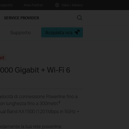
upporto
Area Partner
Italia / Italiano
Search
SERVICE PROVIDER
e
Supporto
Acquista ora
ot
000 Gigabit + Wi-Fi 6
elocità di connessione Powerline fino a
‡
on lunghezza fino a 300metri.
Dual Band AX1500
(1201Mbps
in 5GHz +
idamente la tua rete powerline.