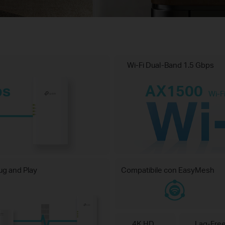
Wi-Fi Dual-Band 1.5 Gbps
ps
AX1500
Wi-Fi
ug and Play
Compatibile con EasyMesh
4K HD
Lag-Fre