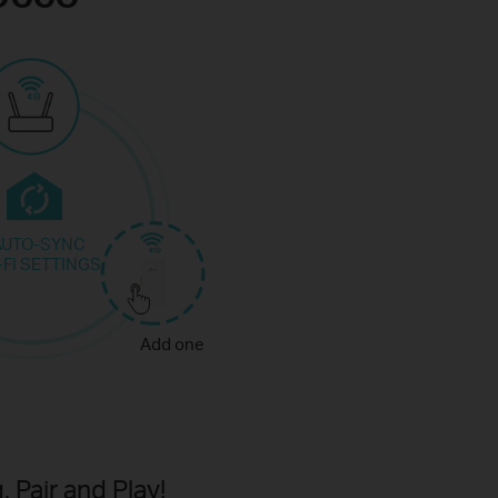
AUTO-SYNC
-FI SETTINGS
Add one
, Pair and Play!