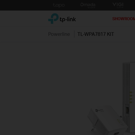
Click
to
TP-Link, Reliably Smart
skip
SHOWROO
the
navigation
Powerline
TL-WPA7817 KIT
bar