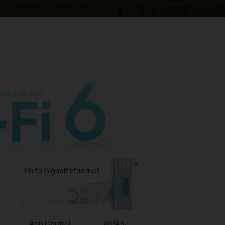
 ultra-veloce
Porta Gigabit Ethernet
e
App Control
WPA3