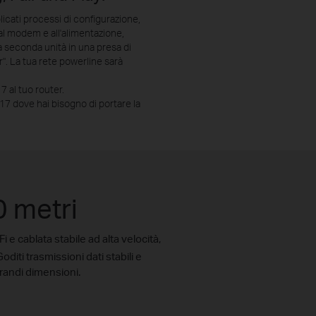
icati processi di configurazione,
 al modem e all'alimentazione,
 seconda unità in una presa di
r". La tua rete powerline sarà
 al tuo router.
7 dove hai bisogno di portare la
0 metri
 cablata stabile ad alta velocità,
Goditi trasmissioni dati stabili e
 grandi dimensioni.