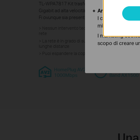
TL-WPA7817 Kit trasforma la tua rete elettrica in
Gigabit ad alta velocità, portando la connessione 
Analytics e Marke
Fi ovunque sia presente una presa elettrica.
I cookies analitici
migliorarne le funz
> Nessun intervento tecnico invasivo per l'installazio
rete
I marketing cookie
> La rete è in grado di superare ostacoli come muri 
scopo di creare un 
lunghe distanze
> Puoi espandere la copertura aggiungendo altre un
HomePlug AV2
Wi-Fi Dual-
1000Mbps
Band AX1500
Una 