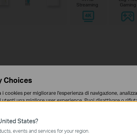
Streaming
Gaming
y Choices
lata e
a i cookies per migliorare l'esperienza di navigazione, analizzar
i utenti una migliore user experience. Puoi disattivare o rifiutar
o
nto. Per maggiori informazioni consulta la nostra
privacy p
nited States?
no necessari per il corretto funzionamento del sito e non po
ucts, events and services for your region.
 sistema.