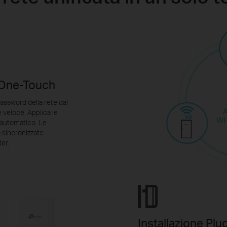
 One-Touch
assword della rete dal
 veloce. Applica le
WI
n automatico. Le
 sincronizzate
er.
Installazione Plug