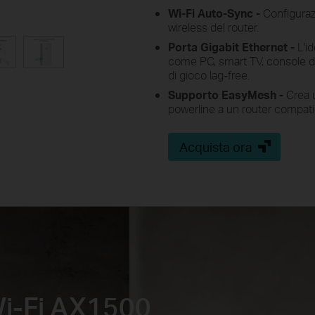
Wi-Fi Auto-Sync -
Configuraz
wireless del router.
Porta Gigabit Ethernet -
L'id
come PC, smart TV, console di
di gioco lag-free.
Supporto EasyMesh -
Crea u
powerline a un router compat
Acquista ora
 Wi-Fi AX1500