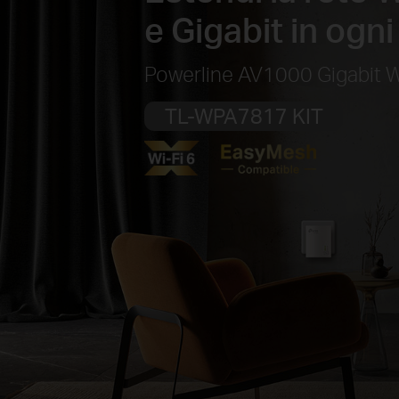
e Gigabit in ogn
Powerline AV1000 Gigabit W
TL-WPA7817 KIT