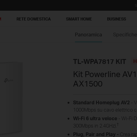
S
M
RETE DOMESTICA
SMART HOME
BUSINESS
Panoramica
Specifich
TL-WPA7817 KIT
H
Kit Powerline AV1
AX1500
Standard Homeplug AV2
- V
1000Mbps su cavo elettrico c
Wi-Fi
6 ultra veloce
-
Wi-Fi 
†
300Mbps
in 2.4GHz
).
Plug, Pair and Play -
Crea rap