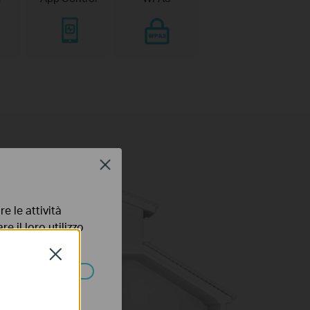
Close
e le attività
e il loro utilizzo
olicy
.
Close
ssono essere