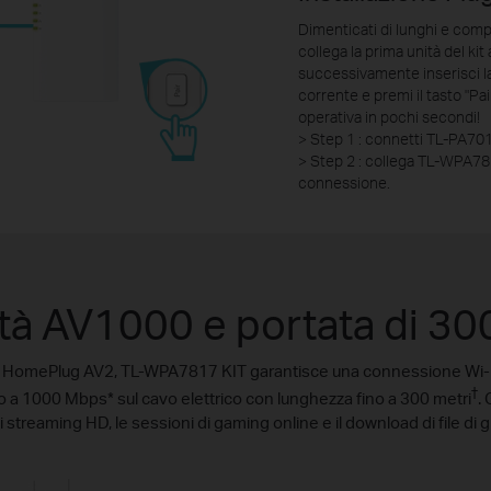
Dimenticati di lunghi e compl
collega la prima unità del kit
successivamente inserisci la
corrente e premi il tasto "Pai
operativa in pochi secondi!
> Step 1 : connetti TL-PA7017
> Step 2 : collega TL-WPA781
connessione.
tà AV1000 e portata di 30
a HomePlug AV2, TL-WPA7817 KIT garantisce una connessione Wi-Fi e
†
ino a 1000 Mbps
*
sul cavo elettrico con lunghezza fino a 300 metri
. 
uoi streaming HD, le sessioni di gaming online e il download di file di