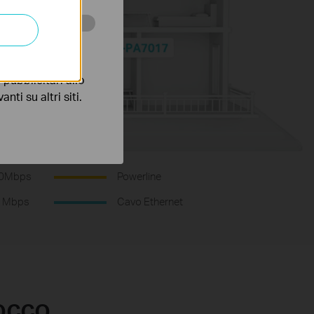
 scopo di
pubblicitari allo
nti su altri siti.
00Mbps
Powerline
1Mbps
Cavo Ethernet
tocco