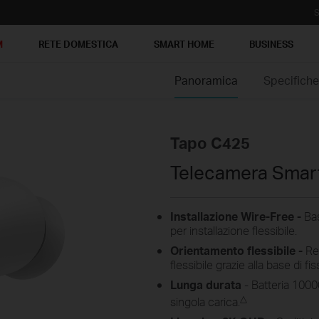
S
M
RETE DOMESTICA
SMART HOME
BUSINESS
Panoramica
Specifich
Tapo C425
Telecamera Smart 
Installazione Wire-Free -
Ba
per installazione flessibile.
Orientamento flessibile -
Re
flessibile grazie alla base di f
Lunga durata
- Batteria 1000
△
singola carica.