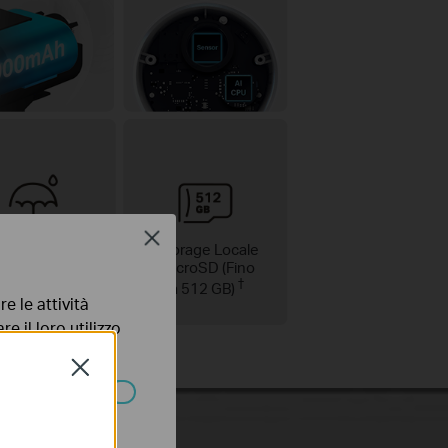
Close
Protezione
Storage Locale
§
microSD (Fino
IP66
†
a 512 GB)
e le attività
e il loro utilizzo
olicy
.
Close
ssono essere