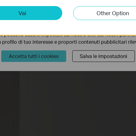
ting Cookies
Vai
Other Option
 ci permettono di analizzare le tue attività sul nostro sito allo
ionalità.
s possono essere impostati sul nostro sito dai nostri partner 
profilo di tuo interesse e proporti contenuti pubblicitari rileva
Accetta tutti i cookies
Salva le impostazioni