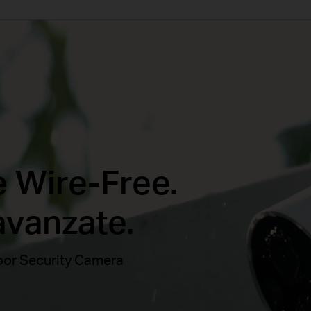
e Wire-Free.
avanzate.
oor Security Camera