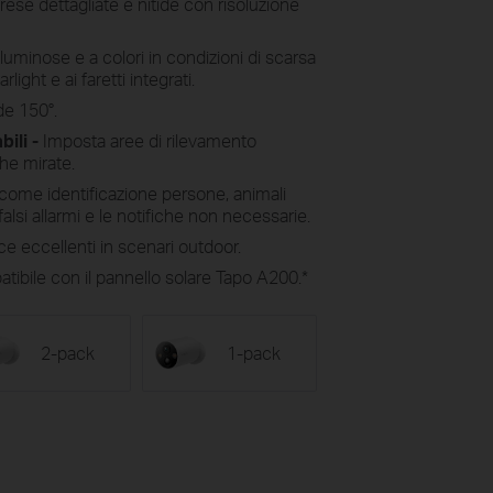
prese dettagliate e nitide con risoluzione
luminose e a colori in condizioni di scarsa
light e ai faretti integrati.
de 150°.
bili -
Imposta aree di rilevamento
che mirate.
 come identificazione persone, animali
falsi allarmi e le notifiche non necessarie.
e eccellenti in scenari outdoor.
ibile con il pannello solare Tapo A200.*
2-pack
1-pack