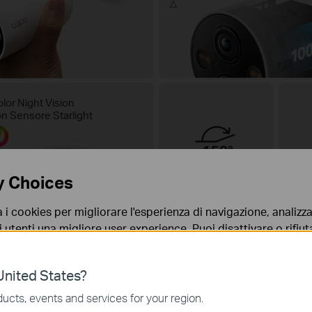
△
lor Night Vision
n Sensore Starlight
FOV 150°
y Choices
a i cookies per migliorare l'esperienza di navigazione, analizzar
i utenti una migliore user experience. Puoi disattivare o rifiutar
nto. Per maggiori informazioni consulta la nostra
privacy p
nited States?
no necessari per il corretto funzionamento del sito e non po
ucts, events and services for your region.
 sistema.