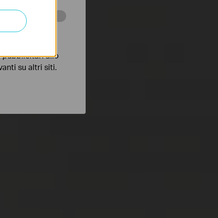
 scopo di
pubblicitari allo
nti su altri siti.