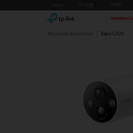
Click
to
TP-Link, Reliably Smart
skip
SHOWROO
the
navigation
Sicurezza domestica
Tapo C425
bar