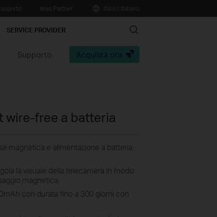
upporto
Area Partner
Italia / Italiano
Search
SERVICE PROVIDER
e
Supporto
Acquista ora
wire-free a batteria
se magnetica e alimentazione a batteria
gola la visuale della telecamera in modo
issaggio magnetica.
0mAh con durata fino a 300 giorni con