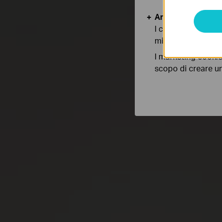
Analytics e Marke
I cookies analitici
migliorarne le funz
I marketing cookie
scopo di creare un 