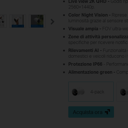
Live view 2K QHD -
Goditi ri
2560×1440p.
Color Night Vision -
Riprese 
luminosità grazie al sensore star
Visuale ampia -
FOV ultra-wi
Zone di attività personalizza
specifiche per ricevere notifi
Rilevamenti AI -
Funzionalità
domestici e veicoli riducono i 
Protezione IP66
- Performanc
Alimentazione green -
Compat
4-pack
Acquista ora