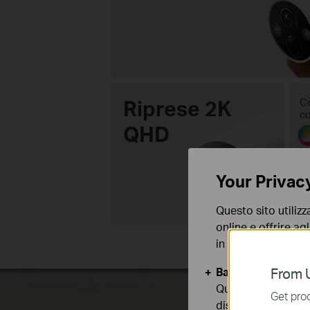
Riprese 2K
Co
co
QHD
Your Privac
Questo sito utilizz
online e offrire agl
in qualunque mome
Basic Cookies
From U
Questi cookies so
Get prod
disattivati nel tuo