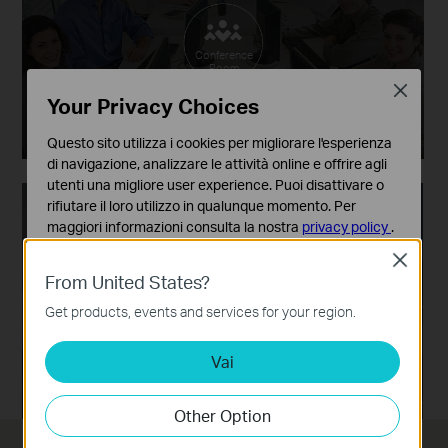
Conference
Room
Close
Your Privacy Choices
Questo sito utilizza i cookies per migliorare l'esperienza
di navigazione, analizzare le attività online e offrire agli
utenti una migliore user experience. Puoi disattivare o
rifiutare il loro utilizzo in qualunque momento. Per
maggiori informazioni consulta la nostra
privacy policy
.
Close
Basic Cookies
From United States?
Questi cookies sono necessari per il corretto
funzionamento del sito e non possono essere disattivati
Get products, events and services for your region.
In Viaggio
nel tuo sistema.
Vai
Analytics e Marketing Cookies
I cookies analitici ci permettono di analizzare le tue
attività sul nostro sito allo scopo di migliorarne le
Other Option
funzionalità.