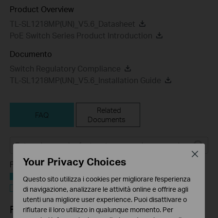
Product Overview
TL-SL1218MP(UN)_V5.6_Datasheet
PoE Switch Series Product Introduction
Documento
Switch Regulatory Compliance
TL-SL1218MP(UN)_V5.6_Installation Guide
Related
FAQ
Documents
Close
Your Privacy Choices
Feature Filter:
Tutto
Questo sito utilizza i cookies per migliorare l'esperienza
Troubleshooting
di navigazione, analizzare le attività online e offrire agli
utenti una migliore user experience. Puoi disattivare o
FAQs
rifiutare il loro utilizzo in qualunque momento. Per