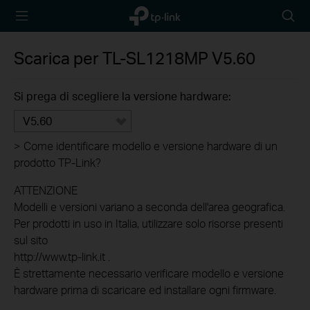
TP-Link,
Searc
Reliably
icon
Smart
Scarica per
TL-SL1218MP
V5.60
Si prega di scegliere la versione hardware:
V5.60
>
Come identificare modello e versione hardware di un
prodotto TP-Link?
ATTENZIONE
Modelli e versioni variano a seconda dell'area geografica.
Per prodotti in uso in Italia, utilizzare solo risorse presenti
sul sito
http://www.tp-link.it .
È strettamente necessario verificare modello e versione
hardware prima di scaricare ed installare ogni firmware.