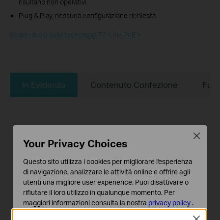
risultano non operativi.
Plug & Play, nessuna configurazione richiesta
Scopri di più sulla tecnologia TP-Link PoE >
In Evidenza
Contenuto Confezione
Funz
Close
Your Privacy Choices
Questo sito utilizza i cookies per migliorare l'esperienza
di navigazione, analizzare le attività online e offrire agli
utenti una migliore user experience. Puoi disattivare o
rifiutare il loro utilizzo in qualunque momento. Per
maggiori informazioni consulta la nostra
privacy policy
.
Close
Basic Cookies