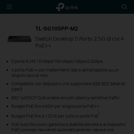
TP-Link,
Searc
Reliably
icon
Smart
TL-SG105PP-M2
Switch Desktop 5 Porte 2.5G di cui 4
PoE++
5 porte RJ45 10 Mbps/100 Mbps/1Gbps/2.5Gbps.
4 porte PoE++ per trasferimenti dati e alimentazione su un
singolo cavo di rete.
Compatibile con dispositivi che supportano IEEE 802.3af/at/bt
type3
802.1p/DSCP QoS enable smooth latency-sensitive traffic
Budget PoE fino a 60W per singola porta PoE++
*
Budget PoE fino a 123 W per tutte le porte PoE
PoE Auto Recovery garantisce stabilità alla rete e ai dispositivi
PoE connessi riavviando automaticamente i device che