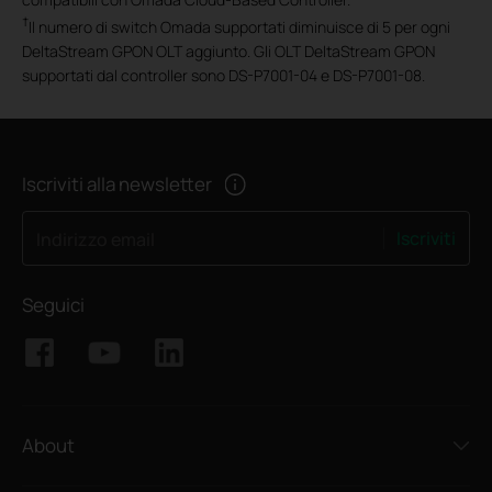
†
Il numero di switch Omada supportati diminuisce di 5 per ogni
DeltaStream GPON OLT aggiunto. Gli OLT DeltaStream GPON
supportati dal controller sono DS-P7001-04 e DS-P7001-08.
Iscriviti alla newsletter
Iscriviti
Indirizzo email
Seguici
About