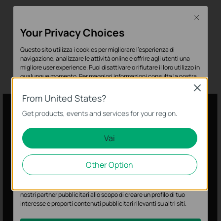
Close
Your Privacy Choices
Questo sito utilizza i cookies per migliorare l'esperienza di
navigazione, analizzare le attività online e offrire agli utenti una
migliore user experience. Puoi disattivare o rifiutare il loro utilizzo in
qualunque momento. Per maggiori informazioni consulta la nostra
privacy policy
.
Close
From United States?
Basic Cookies
Get products, events and services for your region.
Questi cookies sono necessari per il corretto funzionamento del
sito e non possono essere disattivati nel tuo sistema.
Vai
Analytics e Marketing Cookies
Other Option
I cookies analitici ci permettono di analizzare le tue attività sul
nostro sito allo scopo di migliorarne le funzionalità.
I marketing cookies possono essere impostati sul nostro sito dai
nostri partner pubblicitari allo scopo di creare un profilo di tuo
interesse e proporti contenuti pubblicitari rilevanti su altri siti.