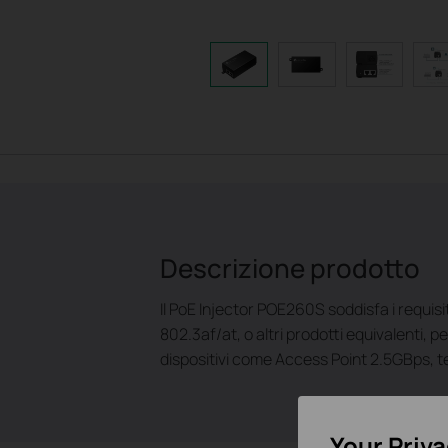
Descrizione prodotto
Il PoE Injector POE260S soddisfa i requis
802.3af/at, o altri prodotti equivalenti, pe
dispositivi come Access Point 2.5GBps, te
Your Priv