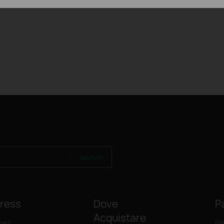
Iscriviti
ress
Dove
P
Acquistare
ews
Pa