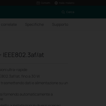
Contatti
Italia / Italiano
Cerca
 correlate
Specifiche
Supporto
+ IEEE802.3af/at
ioni ultra-rapide
E802.3af/at, fino a 30 W
ra trasmettendo dati e alimentazione su un
essi fornendo automaticamente a
ne
tto a installazioni in diversi scenari