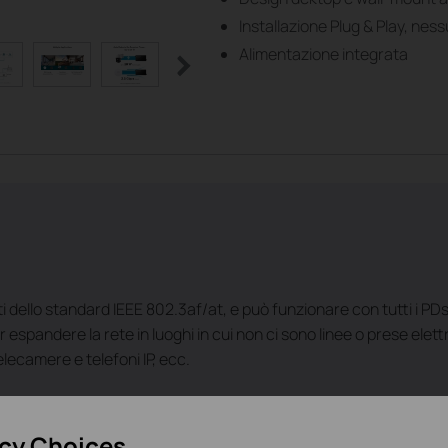
Installazione Plug & Play, nes
Alimentazione integrata
iti dello standard IEEE 802.3af/at, e può funzionare con tutti i P
r espandere la rete in luoghi in cui non ci sono linee o prese elett
lecamere e telefoni IP, ecc.
acy Choices