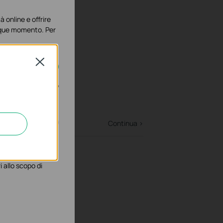
à online e offrire
lunque momento. Per
Close
disattivati nel tuo
Continua >
gliorarne le
 allo scopo di