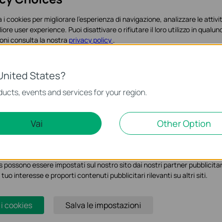
 i cookies per migliorare l'esperienza di navigazione, analizzare le attivit
liore user experience. Puoi disattivare o rifiutare il loro utilizzo in qua
oni consulta la nostra
privacy policy
.
es
United States?
o necessari per il corretto funzionamento del sito e non possono essere 
ucts, events and services for your region.
Marketing Cookies
Vai
Other Option
ci permettono di analizzare le tue attività sul nostro sito allo scopo di mi
 possono essere impostati sul nostro sito dai nostri partner pubblicitari
 tuo interesse e proporti contenuti pubblicitari rilevanti su altri siti.
 i cookies
Salva le impostazioni