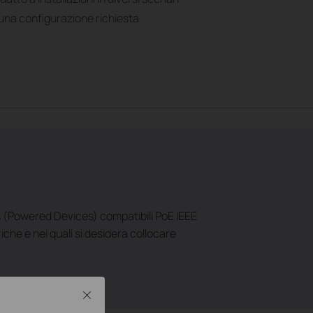
suna configurazione richiesta
Ds (Powered Devices) compatibili PoE IEEE
riche e nei quali si desidera collocare
Close