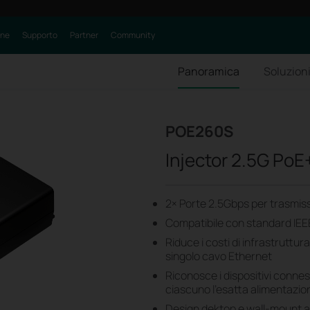
one
Supporto
Partner
Community
Panoramica
Soluzioni
POE260S
Injector 2.5G PoE
2× Porte 2.5Gbps per trasmiss
Compatibile con standard IEE
Riduce i costi di infrastruttu
singolo cavo Ethernet
Riconosce i dispositivi conn
ciascuno l'esatta alimentazio
Design dektop e wall-mount ada