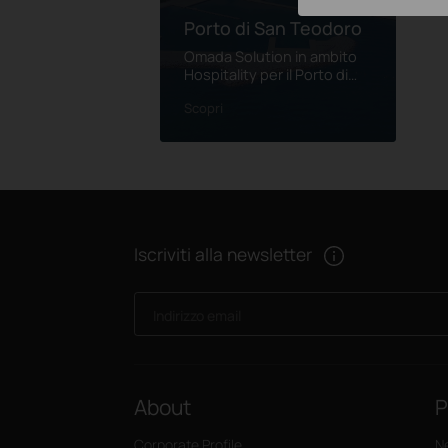
Porto di San Teodoro
Omada Solution in ambito
Hospitality per il Porto di
San Teodoro. Progetto
Scopri
Scopri
realizzato dal Partner Flyip.
Iscriviti alla newsletter
Indirizzo email
About
P
Corporate Profile
N