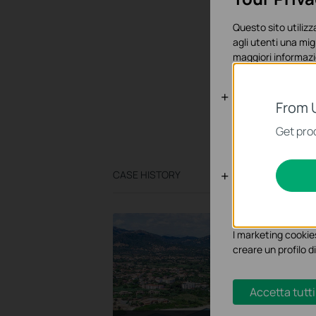
Questo sito utilizza
agli utenti una mig
maggiori informazi
Basic Cooki
From 
Questi cookies son
Get prod
sistema.
Analytics e 
CASE HISTORY
I cookies analitici 
funzionalità.
I marketing cookies
Porto di San Teodoro
creare un profilo di
Omada Solution in ambito
Hospitality per il Porto di
San Teodoro. Progetto
Accetta tutti
realizzato dal Partner Flyip.